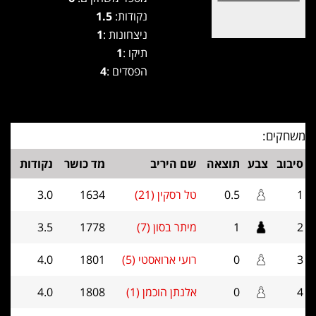
נקודות:
1.5
ניצחונות :
1
תיקו :
1
הפסדים :
4
משחקים:
סיבוב
צבע
תוצאה
שם היריב
מד כושר
נקודות
1
0.5
טל רסקין (21)
1634
3.0
2
1
מיתר בסון (7)
1778
3.5
3
0
רועי ארואסטי (5)
1801
4.0
4
0
אלנתן הוכמן (1)
1808
4.0