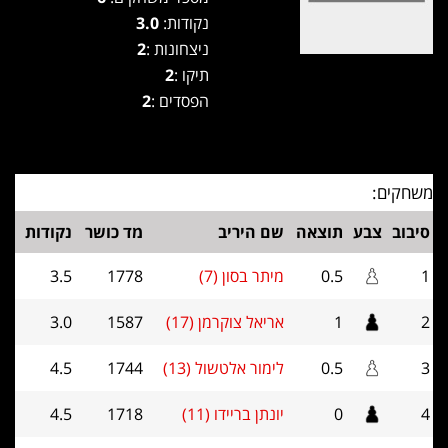
נקודות:
3.0
ניצחונות :
2
תיקו :
2
הפסדים :
2
משחקים:
סיבוב
צבע
תוצאה
שם היריב
מד כושר
נקודות
1
0.5
מיתר בסון (7)
1778
3.5
2
1
אריאל צוקרמן (17)
1587
3.0
3
0.5
לימור אלטשול (13)
1744
4.5
4
0
יונתן בריידו (11)
1718
4.5