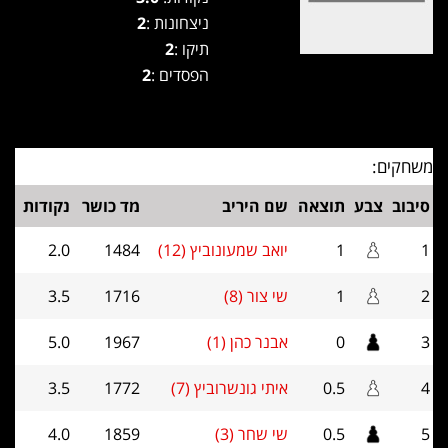
ניצחונות :
2
תיקו :
2
הפסדים :
2
משחקים:
סיבוב
צבע
תוצאה
שם היריב
מד כושר
נקודות
1
1
יואב שמעונוביץ (12)
1484
2.0
2
1
שי צור (8)
1716
3.5
3
0
אבנר כהן (1)
1967
5.0
4
0.5
איתי גונשרוביץ (7)
1772
3.5
5
0.5
שי שחר (3)
1859
4.0