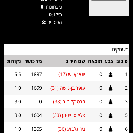
ניצחונות :
0
תיקו :
0
הפסדים :
8
משחקים:
סיבוב
צבע
תוצאה
שם היריב
מד כושר
נקודות
1
0
יוסי קלוש (17)
1887
5.5
2
0
עופר בן-משה (31)
1699
1.0
3
0
מרט קלימוב (38)
0
3.0
5
0
פליקס וייסמן (33)
1604
3.0
6
0
ניר גלבוע (36)
1355
1.0