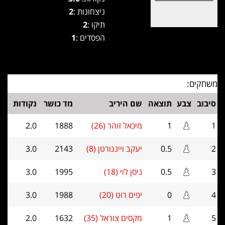
ניצחונות :
2
תיקו :
2
הפסדים :
1
משחקים:
סיבוב
צבע
תוצאה
שם היריב
מד כושר
נקודות
1
1
מיכאל זוהר (26)
1888
2.0
2
0.5
יעקב ויינגורטן (8)
2143
3.0
3
0.5
ניסן לוי (18)
1995
3.0
4
0
יפים רוט (20)
1988
3.0
5
1
מקסים צוראל (35)
1632
2.0