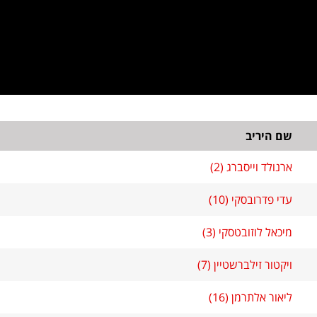
שם היריב
ארנולד וייסברג (2)
עדי פדרובסקי (10)
מיכאל לוזובטסקי (3)
ויקטור זילברשטיין (7)
ליאור אלתרמן (16)