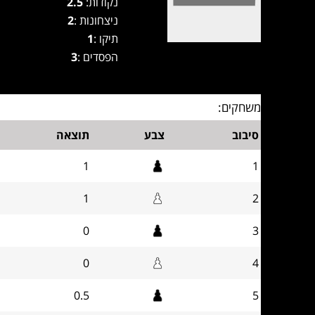
נקודות:
2.5
ניצחונות :
2
תיקו :
1
הפסדים :
3
משחקים:
סיבוב
צבע
תוצאה
1
1
1
2
0
3
0
4
0.5
5