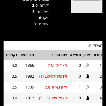
נקודות:
3.0
ניצחונות :
3
תיקו :
0
הפסדים :
3
משחקים:
סיבוב
צבע
תוצאה
שם היריב
מד כושר
נקודות
1
0
מאיר פז (10)
1866
4.0
2
0
ולדימיר לטיסוב (1)
1982
3.5
3
1
אלון בן-דוד (23)
1739
2.5
4
0
מיכאל שטבסקי (5)
1912
3.0