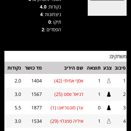
נקודות:
4.0
ניצחונות :
4
תיקו :
0
הפסדים :
2
משחקים:
סיבוב
צבע
תוצאה
שם היריב
מד כושר
נקודות
1
1
אסף אמיתי (42)
1404
2.0
2
1
דניאל ווסט (25)
1567
3.0
3
0
ערן מונטריאנו (1)
1877
5.5
4
1
איליה סמגלוי (29)
1534
3.0