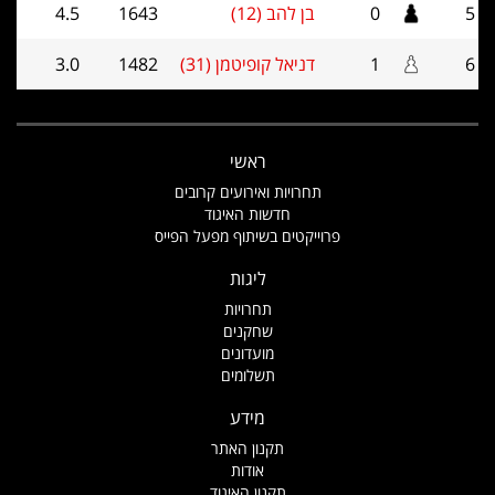
5
0
בן להב (12)
1643
4.5
6
1
דניאל קופיטמן (31)
1482
3.0
ראשי
תחרויות ואירועים קרובים
חדשות האיגוד
פרוייקטים בשיתוף מפעל הפייס
ליגות
תחרויות
שחקנים
מועדונים
תשלומים
מידע
תקנון האתר
אודות
תקנון האיגוד