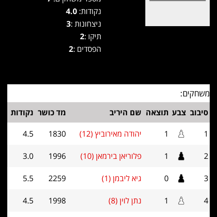
נקודות:
4.0
ניצחונות :
3
תיקו :
2
הפסדים :
2
משחקים:
סיבוב
צבע
תוצאה
שם היריב
מד כושר
נקודות
1
1
יהודה מאירוביץ (12)
1830
4.5
2
1
פלוריאן בירמאן (10)
1996
3.0
3
0
גיא ליבמן (1)
2259
5.5
4
1
נתן לוין (8)
1998
4.5