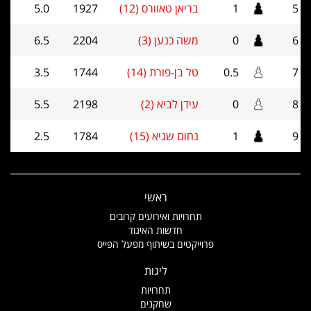
5
1
בריאן טאוורס (12)
1927
5.0
6
0
משה כנען (3)
2204
6.5
7
0.5
טל בן-פורת (14)
1744
3.5
8
0
עידן לביא (2)
2198
5.5
9
1
נחום שגיא (15)
1784
2.5
ראשי
תחרויות ואירועים קרובים
חדשות האיגוד
פרוייקטים בשיתוף מפעל הפייס
ליגות
תחרויות
שחקנים