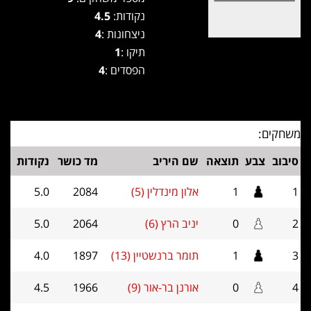
נקודות:
4.5
ניצחונות :
4
תיקו :
1
הפסדים :
4
משחקים:
סיבוב
צבע
תוצאה
שם היריב
מד כושר
נקודות
1
1
אלון מינדלין (5)
2084
5.0
2
0
יניב הרץ (6)
2064
5.0
3
1
תומר ברנשטיין (13)
1897
4.0
4
0
אורנן בר-אור (9)
1966
4.5