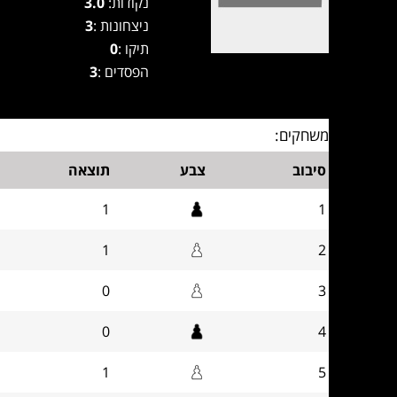
נקודות:
3.0
ניצחונות :
3
תיקו :
0
הפסדים :
3
משחקים:
סיבוב
צבע
תוצאה
1
1
1
2
0
3
0
4
1
5