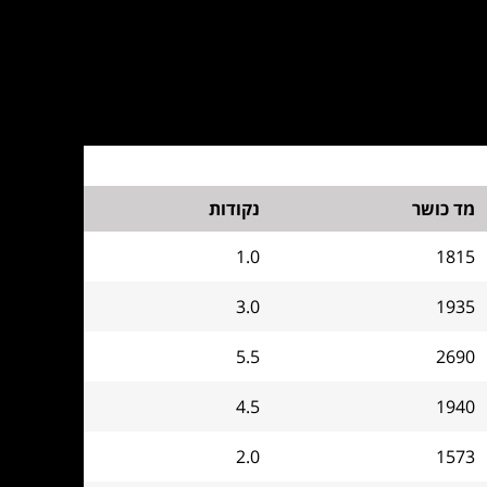
מד כושר
נקודות
1.0
1815
3.0
1935
5.5
2690
4.5
1940
2.0
1573