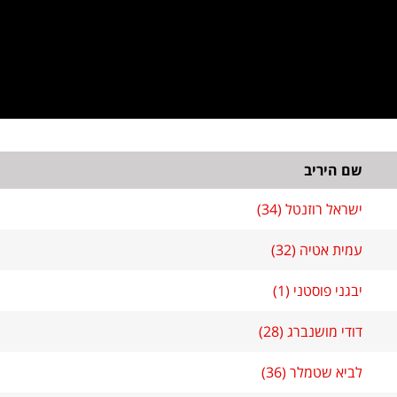
שם היריב
ישראל רוזנטל (34)
עמית אטיה (32)
יבגני פוסטני (1)
דודי מושנברג (28)
לביא שטמלר (36)