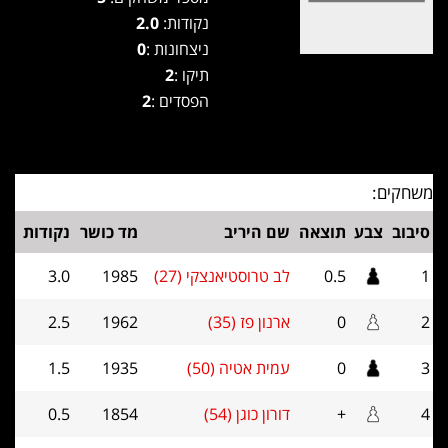
נקודות:
2.0
ניצחונות :
0
תיקו :
2
הפסדים :
2
משחקים:
סיבוב
צבע
תוצאה
שם היריב
מד כושר
נקודות
1
0.5
לב טרוסטיאנצקי (27)
1985
3.0
2
0
ארנון פז (35)
1962
2.5
3
0
עמית אטיה (50)
1935
1.5
4
+
דורון כוגן (54)
1854
0.5