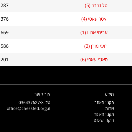
טל גרבר (5)
1287
יאסר עאסי (4)
1376
אביחי ארויו (1)
1669
רועי מורן (2)
1586
סאג'י עאסי (6)
1201
מידע
צור קשר
תקנון האתר
טל' 036437627/8
אודות
office@chessfed.org.il
תקנון האיגוד
חוקה ושיפוט