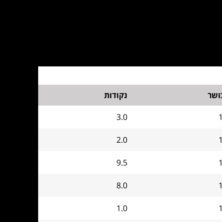
ושר
נקודות
3.0
2.0
9.5
8.0
1.0