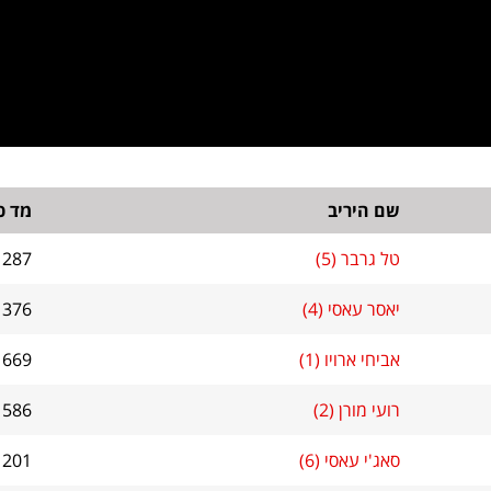
שם היריב
מד כ
טל גרבר (5)
1287
יאסר עאסי (4)
1376
אביחי ארויו (1)
1669
רועי מורן (2)
1586
סאג'י עאסי (6)
1201