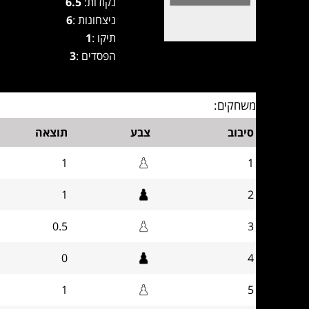
נקודות:
6.5
ניצחונות :
6
תיקו :
1
הפסדים :
3
משחקים:
סיבוב
צבע
תוצאה
1
1
1
2
0.5
3
0
4
1
5