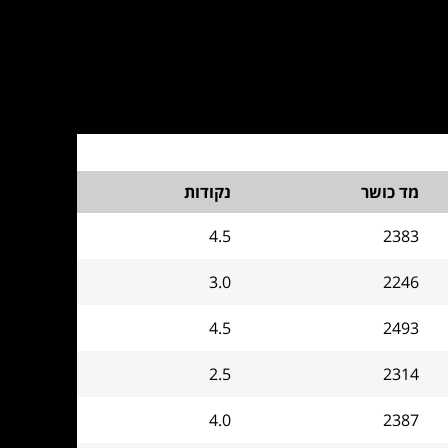
מד כושר
נקודות
4.5
2383
3.0
2246
4.5
2493
2.5
2314
4.0
2387