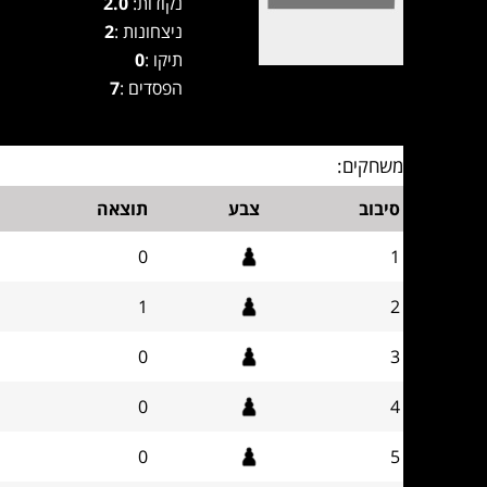
נקודות:
2.0
ניצחונות :
2
תיקו :
0
הפסדים :
7
משחקים:
סיבוב
צבע
תוצאה
0
1
1
2
0
3
0
4
0
5