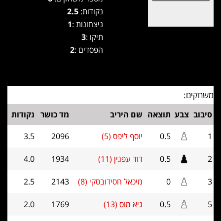
נקודות:
2.5
ניצחונות :
1
תיקו :
3
הפסדים :
2
משחקים:
סיבוב
צבע
תוצאה
שם היריב
מד כושר
נקודות
1
0.5
יוסף ליפס (5)
2096
3.5
2
0.5
דוד עפגין (11)
1934
4.0
3
0
מיכאל חסידובסקי (8)
2143
2.5
5
0.5
גיא מוס (13)
1769
2.0