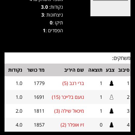
נקודות:
3.0
ניצחונות :
3
תיקו :
0
הפסדים :
1
משחקים:
סיבוב
צבע
תוצאה
שם היריב
מד כושר
נקודות
1
1
ברי רגב (5)
1779
1.0
2
1
נועם בלייכר (15)
1691
1.0
3
1
מיכאל שילה (3)
1811
2.0
4
0
זיו אופלר (2)
1857
4.0