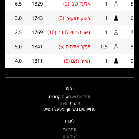
5
1
אלעד שבן (2)
1829
6.5
6
1
אופק יחזקאל (3)
1743
3.0
7
1
דאריה דוויגלזובה (10)
1769
2.5
8
0.5
יעקב אידסיס (5)
1841
5.0
9
1
מאיר ראם (6)
1811
4.0
ראשי
תחרויות ואירועים קרובים
חדשות האיגוד
פרוייקטים בשיתוף מפעל הפייס
ליגות
תחרויות
שחקנים