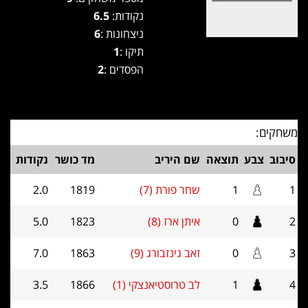
נקודות:
6.5
ניצחונות :
6
תיקו :
1
הפסדים :
2
משחקים:
סיבוב
צבע
תוצאה
שם היריב
מד כושר
נקודות
1
1
שחר פורת (7)
1819
2.0
2
0
איתן ארז (8)
1823
5.0
3
0
זאב גינזבורג (9)
1863
7.0
4
1
לב טרוסטיאנצקי (1)
1866
3.5