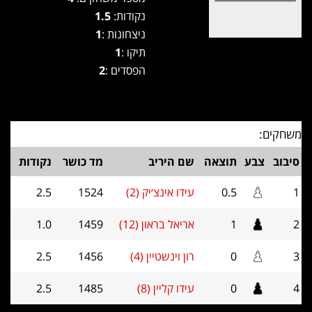
נקודות:
1.5
ניצחונות :
1
תיקו :
1
הפסדים :
2
משחקים:
סיבוב
צבע
תוצאה
שם היריב
מד כושר
נקודות
1
0.5
עידו אינצ׳יק (2)
1524
2.5
2
1
אריאל בראון (12)
1459
1.0
3
0
רון וינשטיין (4)
1456
2.5
4
0
עידו קליין (8)
1485
2.5