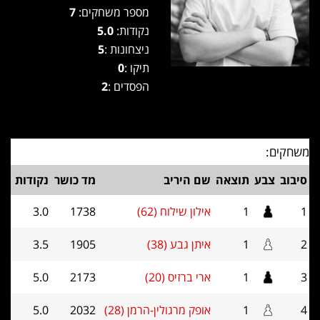
מספר משחקים:
7
נקודות:
5.0
ניצחונות :
5
תיקו :
0
הפסדים :
2
משחקים:
סיבוב
צבע
תוצאה
שם היריב
מד כושר
נקודות
1
1
אילון שילוח (62)
1738
3.0
2
1
איתן גבע (38)
1905
3.5
3
1
ארי ברזיס (20)
2173
5.0
4
1
אופק מרגולין-הרמן (28)
2032
5.0