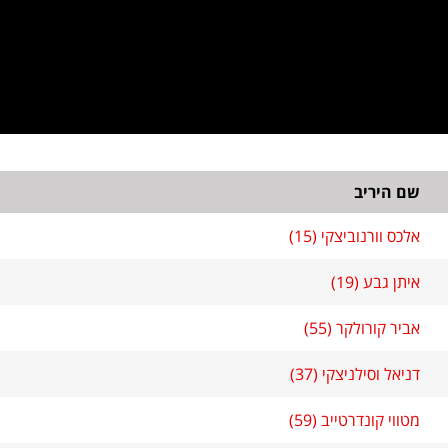
שם היריב
אלכס וורנוביצקי (15)
איתן גבע (19)
אביר קורולקר (55)
דניאל וסילניצקי (37)
מטווי קונדרטייב (59)