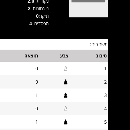
נקודות:
2.0
ניצחונות :
2
תיקו :
0
הפסדים :
4
משחקים:
סיבוב
צבע
תוצאה
0
1
0
2
1
3
0
4
1
5