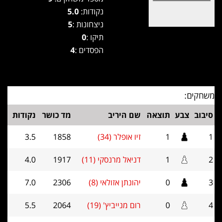
נקודות:
5.0
ניצחונות :
5
תיקו :
0
הפסדים :
4
משחקים:
סיבוב
צבע
תוצאה
שם היריב
מד כושר
נקודות
1
1
זיו אופלר (34)
1858
3.5
2
1
דניאל מרנסקי (11)
1917
4.0
3
0
יהונתן אזולאי (8)
2306
7.0
4
0
רום מנייביץ' (19)
2064
5.5