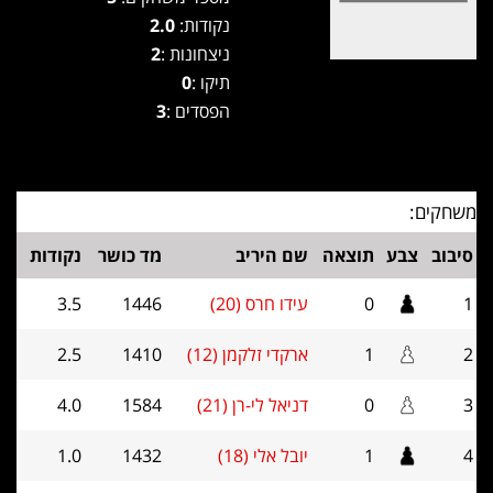
נקודות:
2.0
ניצחונות :
2
תיקו :
0
הפסדים :
3
משחקים:
סיבוב
צבע
תוצאה
שם היריב
מד כושר
נקודות
1
0
עידו חרס (20)
1446
3.5
2
1
ארקדי זלקמן (12)
1410
2.5
3
0
דניאל לי-רן (21)
1584
4.0
4
1
יובל אלי (18)
1432
1.0