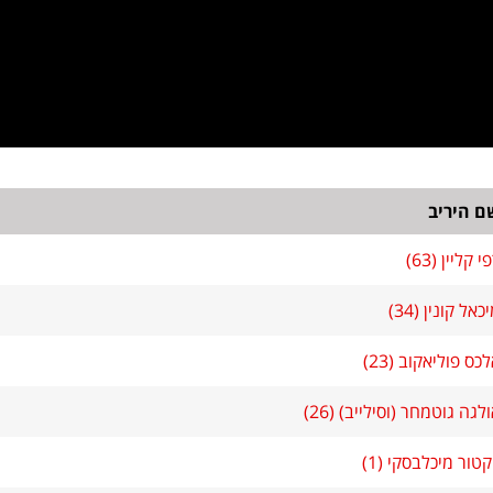
ם היריב
י קליין (63)
כאל קונין (34)
כס פוליאקוב (23)
לגה גוטמחר (וסילייב) (26)
קטור מיכלבסקי (1)