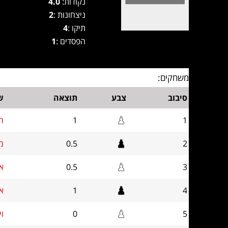
נקודות:
4.0
ניצחונות :
2
תיקו :
4
הפסדים :
1
משחקים:
סיבוב
צבע
תוצאה
ש
1
1
רפ
2
0.5
מי
3
0.5
אל
4
1
או
5
0
וי