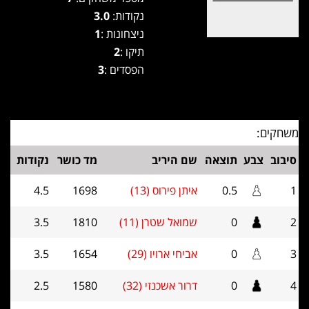
נקודות:
3.0
ניצחונות :
1
תיקו :
2
הפסדים :
3
משחקים:
סיבוב
צבע
תוצאה
שם היריב
מד כושר
נקודות
1
0.5
איתן פירוס (13)
1698
4.5
2
0
שמואל שטרן (11)
1810
3.5
3
0
אביחי ארויו (29)
1654
3.5
4
0
דרור אשכנזי (32)
1580
2.5