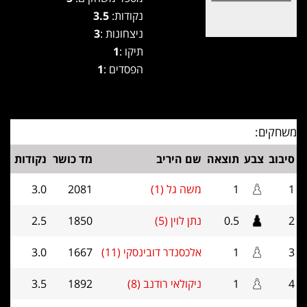
נקודות:
3.5
ניצחונות :
3
תיקו :
1
הפסדים :
1
משחקים:
סיבוב
צבע
תוצאה
שם היריב
מד כושר
נקודות
1
1
משה גל (1)
2081
3.0
2
0.5
נתן לוין (5)
1850
2.5
3
1
אלכסנדר דובינסקי (11)
1667
3.0
4
1
ניקולאי רודנב (8)
1892
3.5