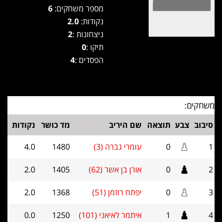
מספר משחקים:
6
נקודות:
2.0
ניצחונות :
2
תיקו :
0
הפסדים :
4
משחקים:
סיבוב
צבע
תוצאה
שם היריב
מד כושר
נקודות
1
0
עומרי גברה (3)
1480
4.0
2
0
אורן בן אשר (62)
1405
2.0
3
0
יפתח רוזמן (51)
1368
2.0
4
1
איתמר לאיאני (101)
1250
0.0