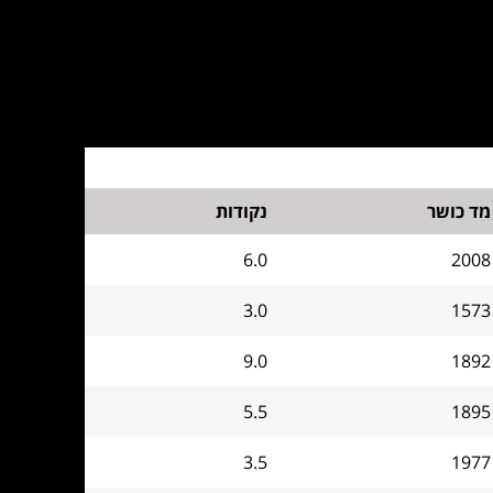
מד כושר
נקודות
6.0
2008
3.0
1573
9.0
1892
5.5
1895
3.5
1977