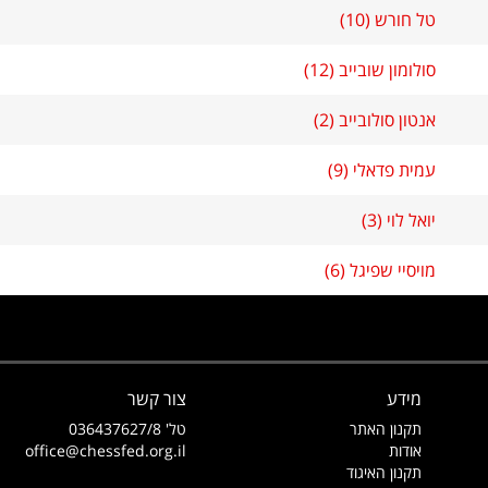
טל חורש (10)
סולומון שובייב (12)
אנטון סולובייב (2)
עמית פדאלי (9)
יואל לוי (3)
מויסיי שפיגל (6)
מידע
צור קשר
תקנון האתר
טל' 036437627/8
אודות
office@chessfed.org.il
תקנון האיגוד