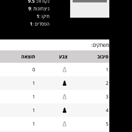
נקודות:
9.5
ניצחונות :
9
תיקו :
1
הפסדים :
1
משחקים:
סיבוב
צבע
תוצאה
0
1
1
2
1
3
1
4
1
5