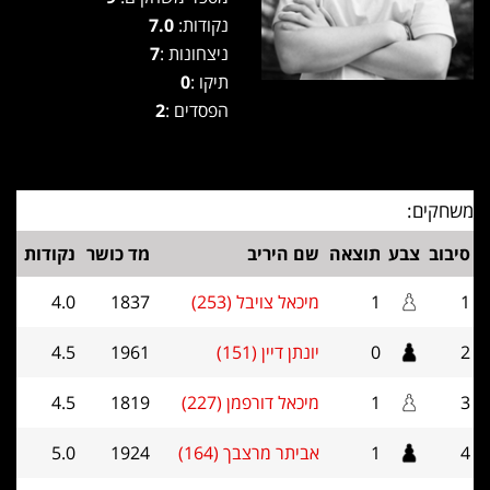
נקודות:
7.0
ניצחונות :
7
תיקו :
0
הפסדים :
2
משחקים:
סיבוב
צבע
תוצאה
שם היריב
מד כושר
נקודות
1
1
מיכאל צויבל (253)
1837
4.0
2
0
יונתן דיין (151)
1961
4.5
3
1
מיכאל דורפמן (227)
1819
4.5
4
1
אביתר מרצבך (164)
1924
5.0