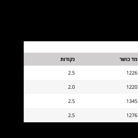
מד כושר
נקודות
2.5
1226
2.0
1220
2.5
1345
2.5
1276