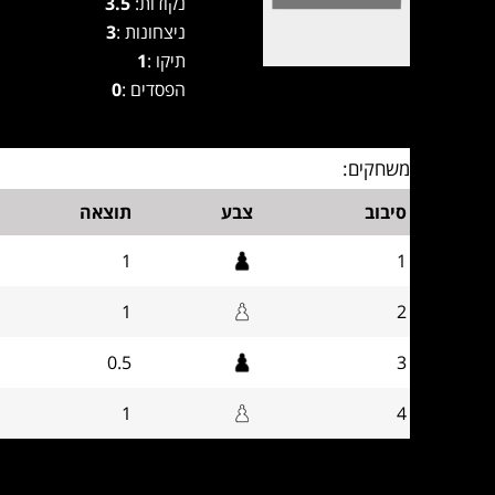
נקודות:
3.5
ניצחונות :
3
תיקו :
1
הפסדים :
0
משחקים:
סיבוב
צבע
תוצאה
1
1
1
2
0.5
3
1
4