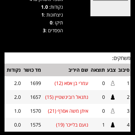
נקודות:
1.0
ניצחונות :
1
תיקו :
0
הפסדים :
3
משחקים:
סיבוב
צבע
תוצאה
שם היריב
מד כושר
נקודות
1
0
עמרי בן אסא (12)
1699
2.0
2
0
נתנאל רובינשטיין (15)
1657
2.0
3
0
איתן משה אסרף (21)
1570
1.0
4
1
נועם בלייכר (19)
1575
0.0