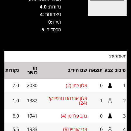
נקודות:
4.0
ניצחונות :
4
תיקו :
0
הפסדים :
5
משחקים:
מד
סיבוב
צבע
תוצאה
שם היריב
נקודות
כושר
1
0
אלון כהן (2)
2030
7.0
אלון אברהם גורפינקל
1.0
1382
1
2
(24)
3
0
נדב פלדמן (4)
1941
6.0
4
0
צבי קוריץ (8)
1933
5.5