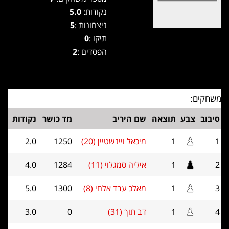
נקודות:
5.0
ניצחונות :
5
תיקו :
0
הפסדים :
2
משחקים:
סיבוב
צבע
תוצאה
שם היריב
מד כושר
נקודות
1
1
מיכאל ויינשטיין (20)
1250
2.0
2
1
איליה סמגלוי (11)
1284
4.0
3
1
מאלכ עבד אלחי (8)
1300
5.0
4
1
דב תוך (31)
0
3.0