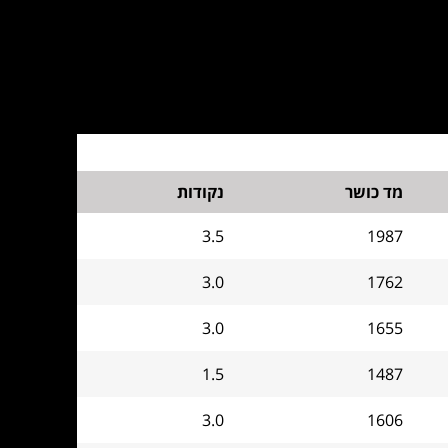
מד כושר
נקודות
3.5
1987
3.0
1762
3.0
1655
1.5
1487
3.0
1606