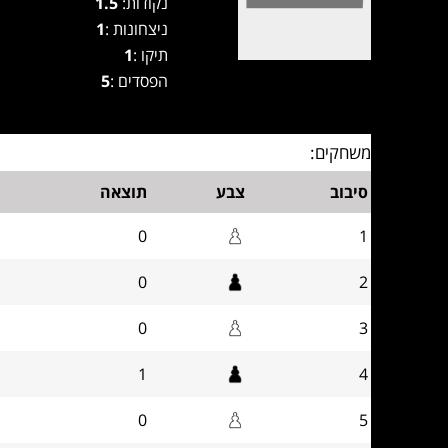
נקודות:
1.5
ניצחונות :
1
תיקו :
1
הפסדים :
5
משחקים:
סיבוב
צבע
תוצאה
0
1
0
2
0
3
1
4
0
5