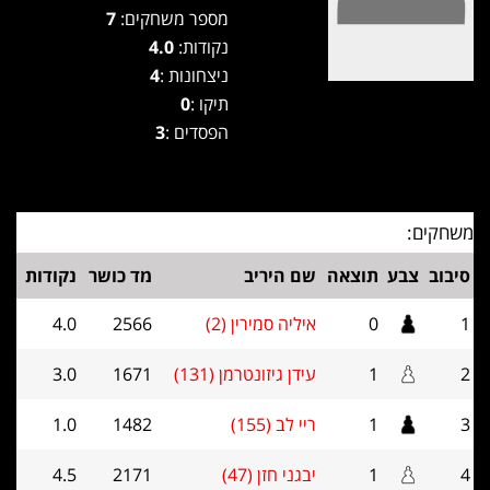
מספר משחקים:
7
נקודות:
4.0
ניצחונות :
4
תיקו :
0
הפסדים :
3
משחקים:
סיבוב
צבע
תוצאה
שם היריב
מד כושר
נקודות
1
0
איליה סמירין (2)
2566
4.0
2
1
עידן גיזונטרמן (131)
1671
3.0
3
1
ריי לב (155)
1482
1.0
4
1
יבגני חזן (47)
2171
4.5