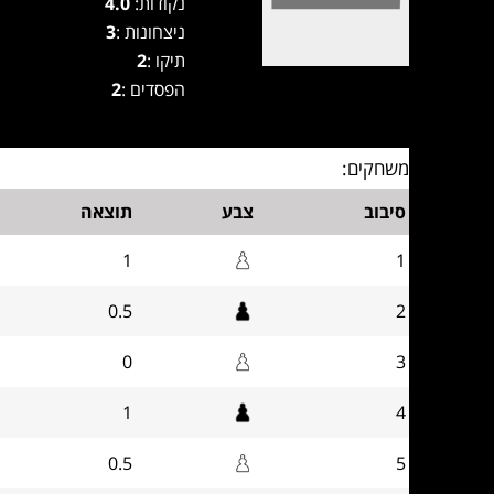
נקודות:
4.0
ניצחונות :
3
תיקו :
2
הפסדים :
2
משחקים:
סיבוב
צבע
תוצאה
1
1
0.5
2
0
3
1
4
0.5
5