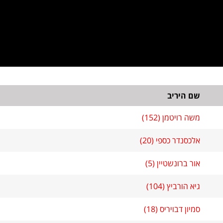
שם היריב
משה רויטמן (152)
אלכסנדר כספי (20)
אור ברונשטיין (5)
גיא הורביץ (104)
סמיון דבויריס (18)