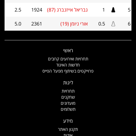
5
1
גבריאל אייזנברג (87)
1924
2.5
6
0.5
אורי ניומן (19)
2361
5.0
ראשי
תחרויות ואירועים קרובים
חדשות האיגוד
פרוייקטים בשיתוף מפעל הפייס
ליגות
תחרויות
שחקנים
מועדונים
תשלומים
מידע
תקנון האתר
אודות