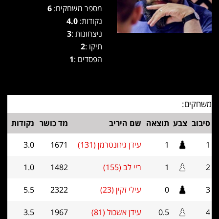
מספר משחקים:
6
נקודות:
4.0
ניצחונות :
3
תיקו :
2
הפסדים :
1
משחקים:
סיבוב
צבע
תוצאה
שם היריב
מד כושר
נקודות
1
1
עידן גיזונטרמן (131)
1671
3.0
2
1
ריי לב (155)
1482
1.0
3
0
עילי זקין (23)
2322
5.5
4
0.5
עידן אשכול (81)
1967
3.5