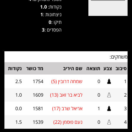
נקודות:
1.0
ניצחונות :
1
תיקו :
0
הפסדים :
3
משחקים:
סיבוב
צבע
תוצאה
שם היריב
מד כושר
נקודות
1
0
שמחה דרובין (5)
1754
2.5
2
0
לביא בר זאב (13)
1609
1.0
3
1
אריאל שרב (17)
1581
0.0
4
0
נעם פוסמן (22)
1539
1.5