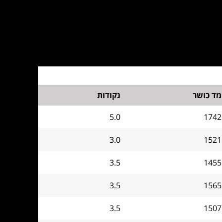
מד כושר
נקודות
5.0
1742
3.0
1521
3.5
1455
3.5
1565
3.5
1507