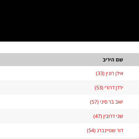
שם היריב
אילן רונין (33)
ירדן דרורי (53)
יואב בר סיני (57)
שני דרובין (47)
דור שטיינברג (54)