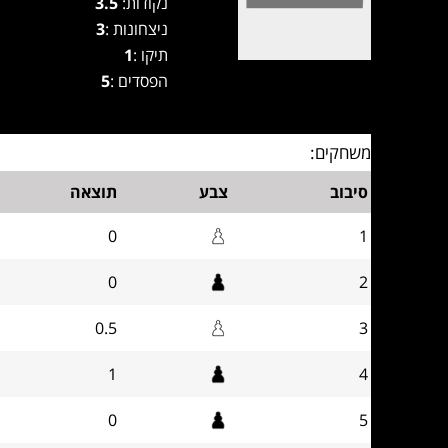
נקודות:
3.5
ניצחונות :
3
תיקו :
1
הפסדים :
5
משחקים:
סיבוב
צבע
תוצאה
0
1
0
2
0.5
3
1
4
0
5