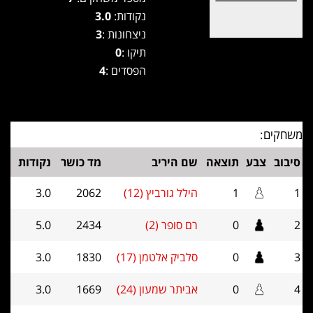
נקודות:
3.0
ניצחונות :
3
תיקו :
0
הפסדים :
4
משחקים:
סיבוב
צבע
תוצאה
שם היריב
מד כושר
נקודות
1
1
הילל גורביץ (12)
2062
3.0
2
0
רם סופר (2)
2434
5.0
3
0
סלביק אלטמן (17)
1830
3.0
4
0
אביתר שמעון (24)
1669
3.0