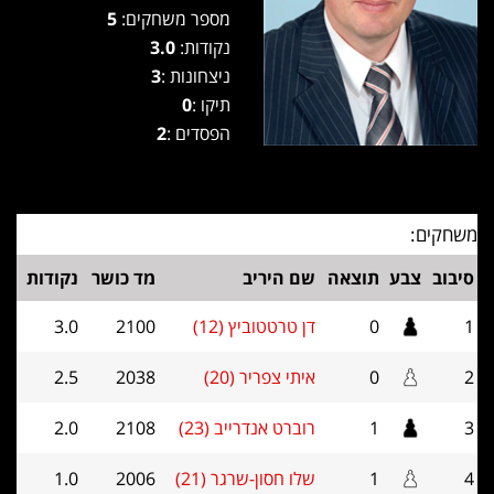
מספר משחקים:
5
נקודות:
3.0
ניצחונות :
3
תיקו :
0
הפסדים :
2
משחקים:
סיבוב
צבע
תוצאה
שם היריב
מד כושר
נקודות
1
0
דן טרטטוביץ (12)
2100
3.0
2
0
איתי צפריר (20)
2038
2.5
3
1
רוברט אנדרייב (23)
2108
2.0
4
1
שלו חסון-שרגר (21)
2006
1.0