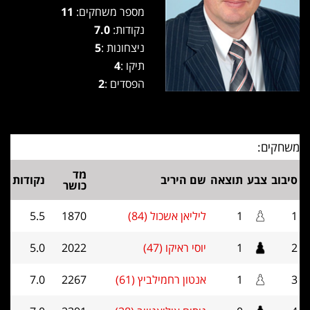
מספר משחקים:
11
נקודות:
7.0
ניצחונות :
5
תיקו :
4
הפסדים :
2
משחקים:
מד
סיבוב
צבע
תוצאה
שם היריב
נקודות
כושר
1
1
ליליאן אשכול (84)
1870
5.5
2
1
יוסי ראיקו (47)
2022
5.0
3
1
אנטון רחמילביץ (61)
2267
7.0