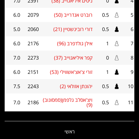
4
0
ניסים איליאגוייב (38)
2391
7.0
5
0.5
רוברט אנדרייב (50)
2079
6.0
6
0.5
דורי רובינשטיין (21)
2060
5.0
7
1
אילן גולדפרב (96)
2176
6.0
8
0
קפר איליאגוייב (37)
2273
7.0
9
1
זורי צ'אצ'אשווילי (53)
2151
6.0
10
0.5
יהונתן אזולאי (2)
2243
7.5
ויצ'אסלב גלפמן(סמסונוב)
7.0
2186
0.5
11
(9)
ראשי