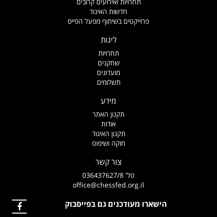
תחרויות ואירועים קרובים
חדשות האיגוד
פרוייקטים בשיתוף מפעל הפייס
ליגות
תחרויות
שחקנים
מועדונים
תשלומים
מידע
תקנון האתר
אודות
תקנון האיגוד
חוקה ושיפוט
צור קשר
טל' 036437627/8
office@chessfed.org.il
הישארו מעודכנים גם בפייסבוק