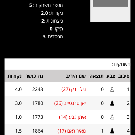
מספר משחקים:
5
נקודות:
2.0
ניצחונות :
2
תיקו :
0
הפסדים :
3
משחקים:
סיבוב
צבע
תוצאה
שם היריב
מד כושר
נקודות
1
0
גיל ברק (27)
2243
4.0
2
0
יאן טרנטייב (26)
1780
3.0
3
0
איתן גבע (14)
1773
1.0
4
1
מאיר ראם (17)
1864
1.5