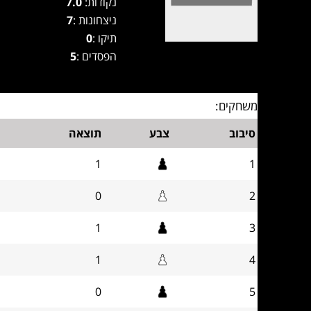
נקודות:
7.0
ניצחונות :
7
תיקו :
0
הפסדים :
5
משחקים:
סיבוב
צבע
תוצאה
1
1
0
2
1
3
1
4
0
5