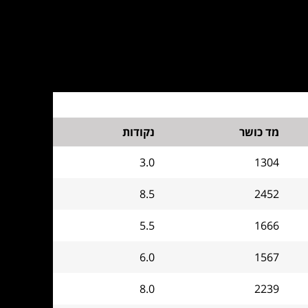
מד כושר
נקודות
3.0
1304
8.5
2452
5.5
1666
6.0
1567
8.0
2239