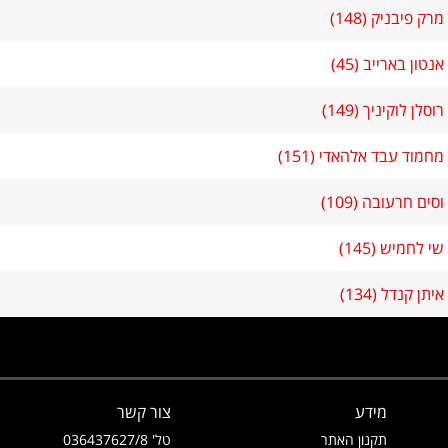
מרק פיבניק (148)
אנטון בארייב (45)
רוסלן לוקיניך (149)
מחמוד עבד אלהאדי (151)
וסים חרעובה (109)
שי לחמיש (145)
איתן קנדל (134)
מידע
צור קשר
תקנון האתר
טל' 036437627/8