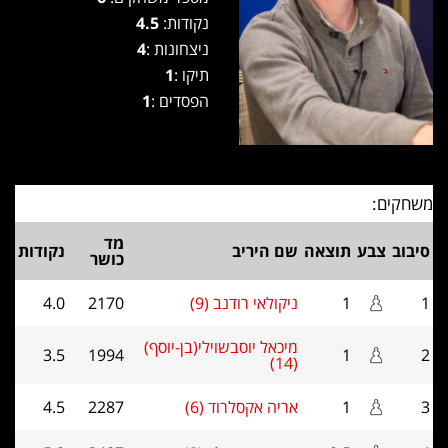
נקודות:
4.5
ניצחונות :
4
תיקו :
1
הפסדים :
1
משחקים:
מד
סיבוב
צבע
תוצאה
שם היריב
נקודות
כושר
1
1
ניקולאי רודנב (9)
2170
4.0
מיכאל יוסבשוילי(בן-יוסף)
3.5
1994
1
2
(14)
3
1
אריה אקסלרוד (6)
2287
4.5