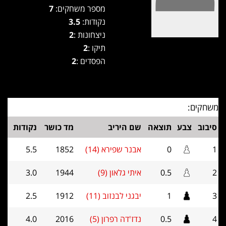
מספר משחקים:
7
נקודות:
3.5
ניצחונות :
2
תיקו :
2
הפסדים :
2
משחקים:
סיבוב
צבע
תוצאה
שם היריב
מד כושר
נקודות
1
0
אבנר שפירא (14)
1852
5.5
2
0.5
איתי גלאון (9)
1944
3.0
3
1
יבגני לבנזוב (11)
1912
2.5
4
0.5
נדז'דה רפרון (5)
2016
4.0