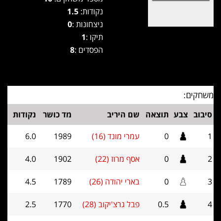
נקודות:
1.5
ניצחונות :
0
תיקו :
1
הפסדים :
8
משחקים:
סיבוב
צבע
תוצאה
שם היריב
מד כושר
נקודות
1
0
עמרי מונד (16)
1989
6.0
2
0
אסף מרוז (22)
1902
4.0
3
0
בארי יהודה (26)
1789
4.5
4
0.5
פבל גרצ'יקוב (28)
1770
2.5