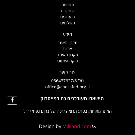
תחרויות
שחקנים
מועדונים
תשלומים
מידע
תקנון האתר
אודות
תקנון האיגוד
חוקה ושיפוט
צור קשר
טל' 036437627/8
office@chessfed.org.il
הישארו מעודכנים גם בפייסבוק
האתר מתוחזק בסיוע תרומה לזכרו של נחום נפתלי ז"ל
Design by
Mililand.com
🦄