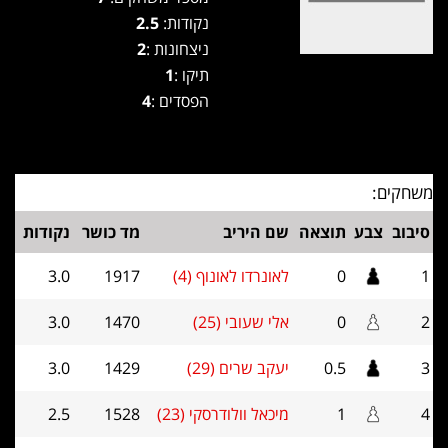
נקודות:
2.5
ניצחונות :
2
תיקו :
1
הפסדים :
4
משחקים:
סיבוב
צבע
תוצאה
שם היריב
מד כושר
נקודות
1
0
לאונרדו לאונוף (4)
1917
3.0
2
0
אלי שעובי (25)
1470
3.0
3
0.5
יעקב שרים (29)
1429
3.0
4
1
מיכאל וולודרסקי (23)
1528
2.5