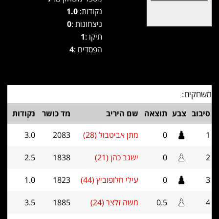
נקודות:
1.0
ניצחונות :
0
תיקו :
1
הפסדים :
4
משחקים:
סיבוב
צבע
תוצאה
שם היריב
מד כושר
נקודות
1
0
מתן אביטבול (28)
2083
3.0
2
0
ישגב כהן (21)
1838
2.5
3
0
עילי חלופוביץ (44)
1823
1.0
4
0.5
משה זלצר (24)
1885
3.5