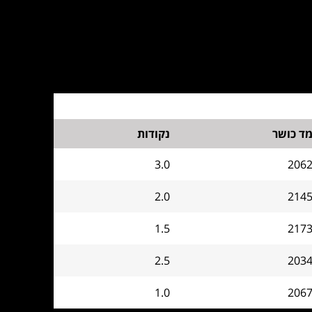
ד כושר
נקודות
3.0
206
2.0
214
1.5
217
2.5
203
1.0
206