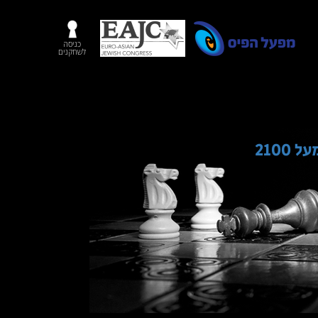
כניסה
לשחקנים
210