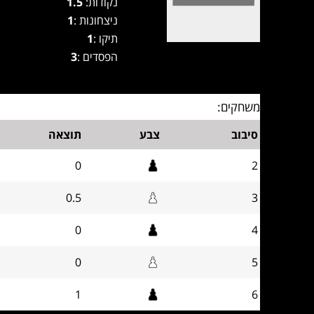
נקודות:
1.5
ניצחונות :
1
תיקו :
1
הפסדים :
3
משחקים:
סיבוב
צבע
תוצאה
0
2
0.5
3
0
4
0
5
1
6