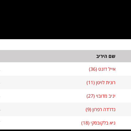
שם היריב
מ
אייל דזנט (36)
2
רונית לויטן (11)
5
יניב מדובוי (27)
3
נדז'דה רפרון (9)
4
גיא בלקובסקי (18)
7