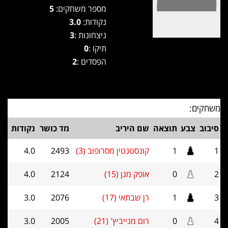
מספר משחקים:
5
נקודות:
3.0
ניצחונות :
3
תיקו :
0
הפסדים :
2
משחקים:
סיבוב
צבע
תוצאה
שם היריב
מד כושר
נקודות
1
1
קונסטנטין מסרופוב (3)
2493
4.0
2
0
אופק מגן (15)
2124
4.0
3
1
רן שבתאי (17)
2076
3.0
4
0
רום מנייביץ' (21)
2005
3.0